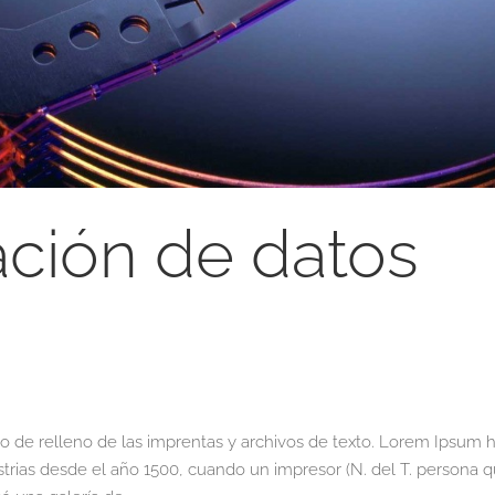
ción de datos
 de relleno de las imprentas y archivos de texto. Lorem Ipsum h
strias desde el año 1500, cuando un impresor (N. del T. persona 