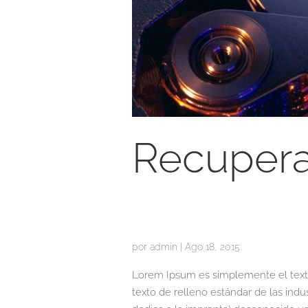
Recupera
por
admin
|
Ago 18, 2015
Lorem Ipsum es simplemente el texto
texto de relleno estándar de las indu